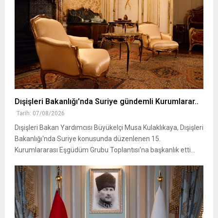
Dışişleri Bakanlığı'nda Suriye gündemli Kurumlarar..
Tarih: 07/08/2026
Dışişleri Bakan Yardımcısı Büyükelçi Musa Kulaklıkaya, Dışişleri
Bakanlığı'nda Suriye konusunda düzenlenen 15.
Kurumlararası Eşgüdüm Grubu Toplantısı'na başkanlık etti...