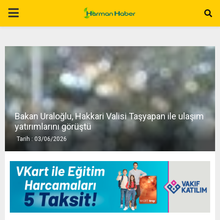
P
R
I
M
Bakan Uraloğlu, Hakkari Valisi Taşyapan ile ulaşım
A
yatırımlarını görüştü
Tarih : 03/06/2026
R
Y
M