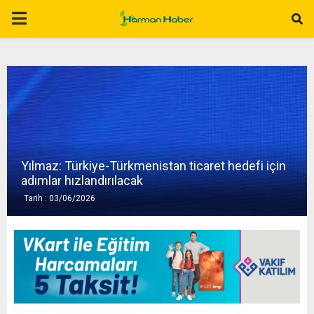
P
R
I
M
Yılmaz: Türkiye-Türkmenistan ticaret hedefi için
A
adımlar hızlandırılacak
Tarih : 03/06/2026
R
Y
M