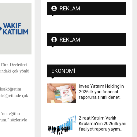
REKLAM
REKLAM
Türk Devletleri
EKONOMI
nındaki çok yönlü
Inveo Yatırım Holding'in
ükseköğretim
2026 ilk yarı finansal
seköğretimde çok
raporuna sınırlı denet..
ı’nın eğitim
Ziraat Katılım Varlık
rum." sözleriyle
Kiralama'nın 2026 ilk yarı
faaliyet raporu yayım..