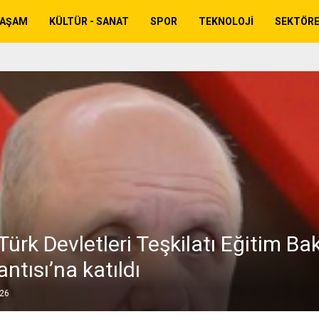
YAŞAM
KÜLTÜR - SANAT
SPOR
TEKNOLOJI
SEKTÖR
Türk Devletleri Teşkilatı Eğitim Ba
antısı’na katıldı
026