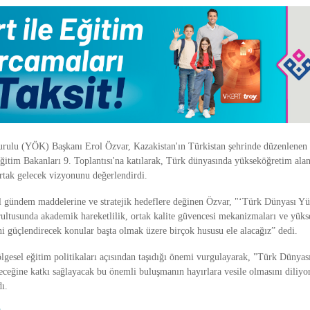
ulu (YÖK) Başkanı Erol Özvar, Kazakistan'ın Türkistan şehrinde düzenlenen 
ğitim Bakanları 9. Toplantısı'na katılarak, Türk dünyasında yükseköğretim ala
 ortak gelecek vizyonunu değerlendirdi.
 gündem maddelerine ve stratejik hedeflere değinen Özvar, "‘Türk Dünyası Y
rultusunda akademik hareketlilik, ortak kalite güvencesi mekanizmaları ve yük
ini güçlendirecek konular başta olmak üzere birçok hususu ele alacağız” dedi.
lgesel eğitim politikaları açısından taşıdığı önemi vurgulayarak, "Türk Dünyas
eceğine katkı sağlayacak bu önemli buluşmanın hayırlara vesile olmasını diliyo
ı.