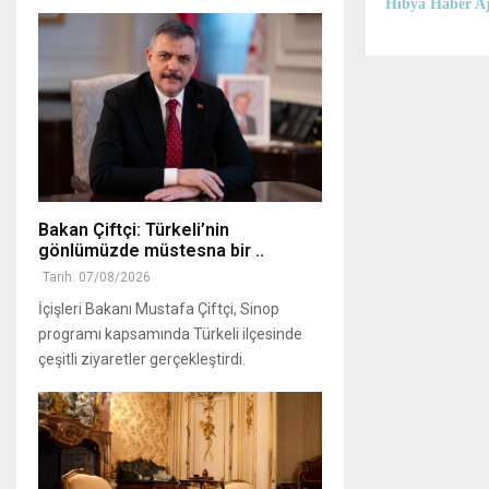
Hibya Haber Aj
Bakan Çiftçi: Türkeli’nin
gönlümüzde müstesna bir ..
Tarih: 07/08/2026
İçişleri Bakanı Mustafa Çiftçi, Sinop
programı kapsamında Türkeli ilçesinde
çeşitli ziyaretler gerçekleştirdi.