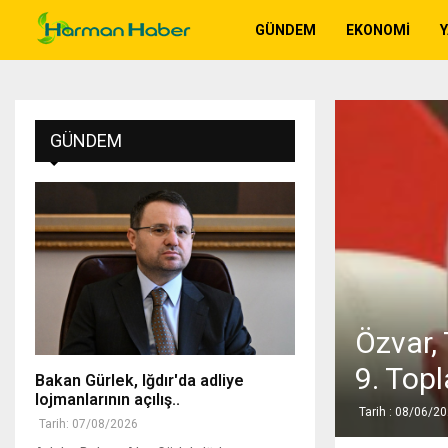
GÜNDEM
EKONOMI
GÜNDEM
Özvar, 
9. Topl
Bakan Gürlek, Iğdır'da adliye
lojmanlarının açılış..
Tarih : 08/06/2
Tarih: 07/08/2026