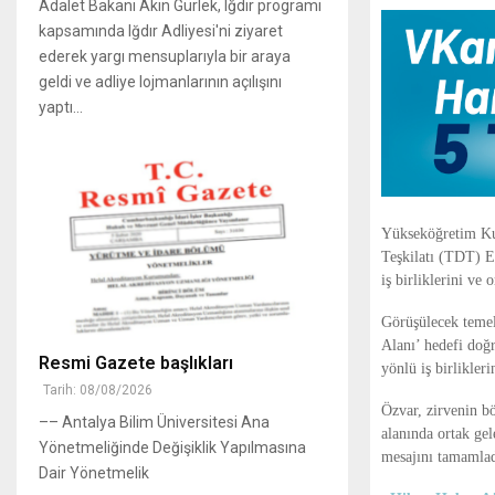
Adalet Bakanı Akın Gürlek, Iğdır programı
kapsamında Iğdır Adliyesi'ni ziyaret
ederek yargı mensuplarıyla bir araya
geldi ve adliye lojmanlarının açılışını
yaptı...
Yükseköğretim Kur
Teşkilatı (TDT) E
iş birliklerini ve
Görüşülecek temel
Alanı’ hedefi doğ
Resmi Gazete başlıkları
yönlü iş birlikler
Tarih: 08/08/2026
Özvar, zirvenin bö
–– Antalya Bilim Üniversitesi Ana
alanında ortak gel
Yönetmeliğinde Değişiklik Yapılmasına
mesajını tamamlad
Dair Yönetmelik