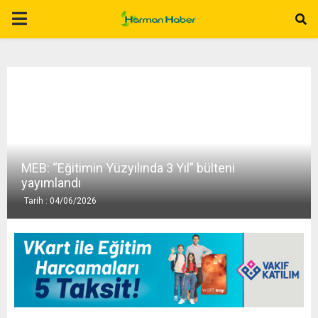
P
R
I
M
MEB: “Eğitimin Yüzyılında 3 Yıl” bülteni
A
yayımlandı
Tarih : 04/06/2026
R
Y
M