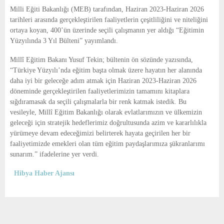
E
Milli Eğiti Bakanlığı (MEB) tarafından, Haziran 2023-Haziran 2026
tarihleri arasında gerçekleştirilen faaliyetlerin çeşitliliğini ve niteliğini
N
ortaya koyan, 400’ün üzerinde seçili çalışmanın yer aldığı “Eğitimin
Yüzyılında 3 Yıl Bülteni” yayımlandı.
U
Millî Eğitim Bakanı Yusuf Tekin
; bültenin ön sözünde yazısında,
“Türkiye Yüzyılı’nda eğitim başta olmak üzere hayatın her alanında
daha iyi bir geleceğe adım atmak için Haziran 2023-Haziran 2026
döneminde gerçekleştirilen faaliyetlerimizin tamamını kitaplara
sığdıramasak da seçili çalışmalarla bir renk katmak istedik. Bu
vesileyle, Millî Eğitim Bakanlığı olarak evlatlarımızın ve ülkemizin
geleceği için stratejik hedeflerimiz doğrultusunda azim ve kararlılıkla
yürümeye devam edeceğimizi belirterek hayata geçirilen her bir
faaliyetimizde emekleri olan tüm eğitim paydaşlarımıza şükranlarımı
sunarım.” ifadelerine yer verdi.
Hibya Haber Ajansı