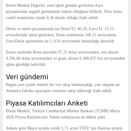
E
Bizim Menkul Değerler, yeni işlem gününe girilirken Asya
piyasalarında negatif görünümün hakim olduğunu bildirdi. Dow Jones
N
vadeli endeksinin yüzde 0,36 ekside olduğu ifade edildi.
Döviz ve emtia piyasalarında ise Dolar/TL 46,10, Euro/TL 53,15
U
seviyelerinde işlem görürken, Dolar endeksinin 100,11 seviyesinde,
Euro/Dolar paritesinin ise 1,1119 seviyesinde bulunduğu aktarıldı.
Emtia tarafında Brent petrolün 97,25 dolar seviyesinden, ons altının
4.296,66 dolar seviyesinden ve gram altının 6.368,937 lira seviyesinden
işlem gördüğü belirtildi.
Veri gündemi
Bugün yurt içinde önemli bir veri akışı bulunmadığı, yurt dışında ise
Almanya fabrika siparişleri verisinin takip edileceği ifade edildi.
Piyasa Katılımcıları Anketi
Bizim Menkul, Türkiye Cumhuriyet Merkez Bankası (TCMB) Mayıs
2026 Piyasa Katılımcıları Anketi sonuçlarına da dikkat çekti.
Ankete göre Mayıs ayında yüzde 1,71 artan TÜFE’nin Haziran ayında