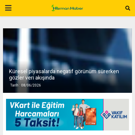
P
R
I
M
Küresel piyasalarda negatif görünüm sürerken
A
gözler veri akışında
Tarih : 08/06/2026
R
Y
M