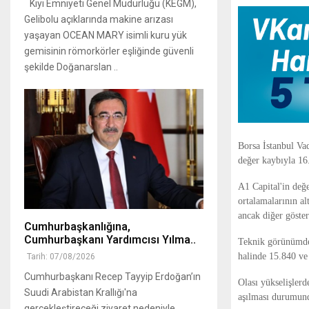
Kıyı Emniyeti Genel Müdürlüğü (KEGM),
Gelibolu açıklarında makine arızası
yaşayan OCEAN MARY isimli kuru yük
gemisinin römorkörler eşliğinde güvenli
şekilde Doğanarslan ..
Borsa İstanbul Va
değer kaybıyla 1
A1 Capital'in değe
ortalamalarının al
ancak diğer göste
Cumhurbaşkanlığına,
Cumhurbaşkanı Yardımcısı Yılma..
Teknik görünümde 
halinde 15.840 ve 
Tarih: 07/08/2026
Cumhurbaşkanı Recep Tayyip Erdoğan’ın
Olası yükselişler
Suudi Arabistan Krallığı'na
aşılması durumund
gerçekleştireceği ziyaret nedeniyle