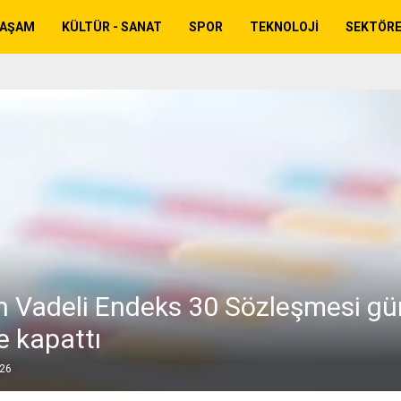
YAŞAM
KÜLTÜR - SANAT
SPOR
TEKNOLOJI
SEKTÖR
n Vadeli Endeks 30 Sözleşmesi g
e kapattı
026