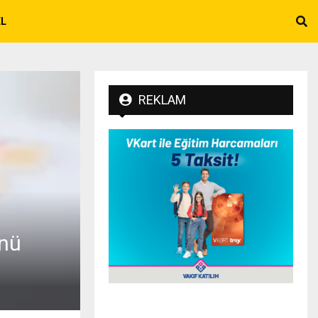
EL
REKLAM
ünü