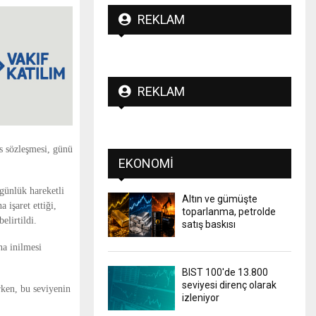
REKLAM
REKLAM
s sözleşmesi, günü
EKONOMI
 günlük hareketli
Altın ve gümüşte
 işaret ettiği,
toparlanma, petrolde
elirtildi.
satış baskısı
na inilmesi
BIST 100'de 13.800
seviyesi direnç olarak
rken, bu seviyenin
izleniyor