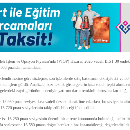
deli İşlem ve Opsiyon Piyasası'nda (VİOP) Haziran 2026 vadeli BIST 30 endek
6.083 puandan tamamladı.
rlendirmesine göre sözleşme, son işlemlerde satış baskısının etkisiyle 22 ve 50
tında işlem gördü. Analizde, bazı teknik göstergelerin kısa vadeli tepki alımlarına
rgelerdeki zayıf görünüm nedeniyle yatırımcıların temkinli duruşunu koruduğu b
15.950 puan seviyesi kısa vadeli destek olarak öne çıkarken, bu seviyenin altı
15.720 puan seviyelerinin takip edilebileceği ifade edildi.
de ise 16.250 puan seviyesinin önemli bir direnç konumunda bulunduğu belirtili
a sözleşmede 16.580 puana doğru hareketin hız kazanabileceği değerlendirildi.