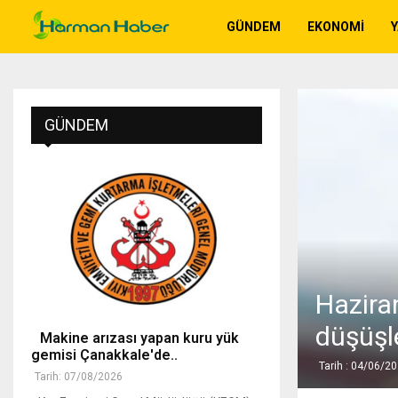
GÜNDEM
EKONOMI
GÜNDEM
Hazira
düşüşl
Makine arızası yapan kuru yük
gemisi Çanakkale'de..
Tarih : 04/06/2
Tarih: 07/08/2026