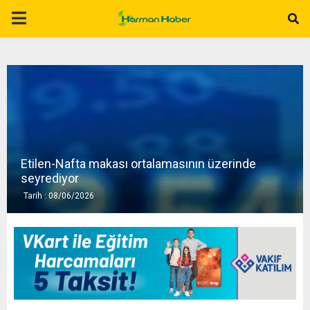
P
R
I
M
Etilen-Nafta makası ortalamasının üzerinde
A
seyrediyor
Tarih : 08/06/2026
R
Y
M