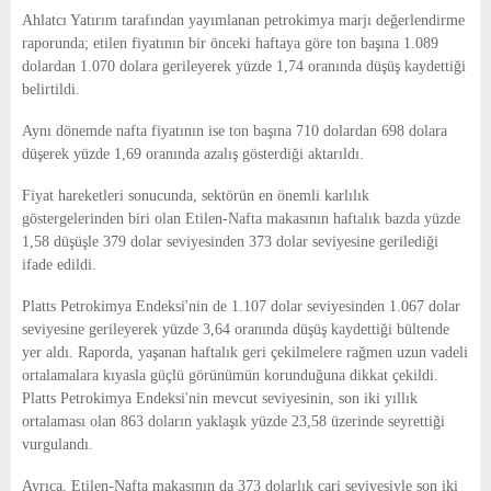
E
Ahlatcı Yatırım tarafından yayımlanan petrokimya marjı değerlendirme
raporunda; etilen fiyatının bir önceki haftaya göre ton başına 1.089
N
dolardan 1.070 dolara gerileyerek yüzde 1,74 oranında düşüş kaydettiği
belirtildi.
U
Aynı dönemde nafta fiyatının ise ton başına 710 dolardan 698 dolara
düşerek yüzde 1,69 oranında azalış gösterdiği aktarıldı.
Fiyat hareketleri sonucunda, sektörün en önemli karlılık
göstergelerinden biri olan Etilen-Nafta makasının haftalık bazda yüzde
1,58 düşüşle 379 dolar seviyesinden 373 dolar seviyesine gerilediği
ifade edildi.
Platts Petrokimya Endeksi'nin de 1.107 dolar seviyesinden 1.067 dolar
seviyesine gerileyerek yüzde 3,64 oranında düşüş kaydettiği bültende
yer aldı. Raporda, yaşanan haftalık geri çekilmelere rağmen uzun vadeli
ortalamalara kıyasla güçlü görünümün korunduğuna dikkat çekildi.
Platts Petrokimya Endeksi'nin mevcut seviyesinin, son iki yıllık
ortalaması olan 863 doların yaklaşık yüzde 23,58 üzerinde seyrettiği
vurgulandı.
Ayrıca, Etilen-Nafta makasının da 373 dolarlık cari seviyesiyle son iki