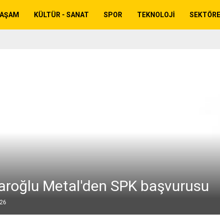
YAŞAM
KÜLTÜR - SANAT
SPOR
TEKNOLOJI
SEKTÖR
roğlu Metal'den SPK başvurusu
026