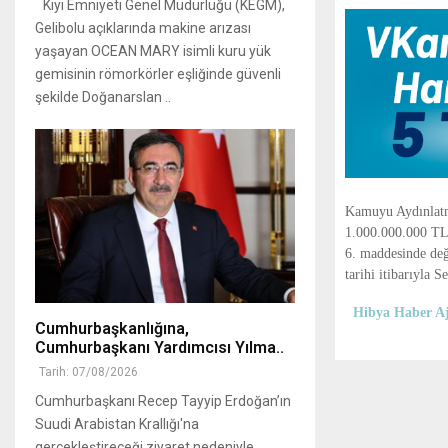
Kıyı Emniyeti Genel Müdürlüğü (KEGM),
Gelibolu açıklarında makine arızası
yaşayan OCEAN MARY isimli kuru yük
gemisinin römorkörler eşliğinde güvenli
şekilde Doğanarslan ..
Kamuyu Aydınlatma
1.000.000.000 TL'
6. maddesinde deği
tarihi itibarıyla
Hibya Haber Aj
Cumhurbaşkanlığına,
Cumhurbaşkanı Yardımcısı Yılma..
Tarih: 07/08/2026
Cumhurbaşkanı Recep Tayyip Erdoğan’ın
Suudi Arabistan Krallığı'na
gerçekleştireceği ziyaret nedeniyle