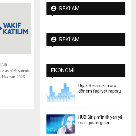
REKLAM
REKLAM
ının
EKONOMI
a esas sözleşmenin
03 Haziran 2026
Uşak Seramik'in ara
dönem faaliyet raporu
HUB Girişim'in ilk yarı yıl
mali göstergeleri