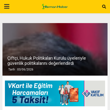
P
R
I
M
Çiftçi, Hukuk Politikaları Kurulu üyeleriyle
A
güvenlik politikalarını değerlendirdi
Tarih : 03/06/2026
R
Y
M