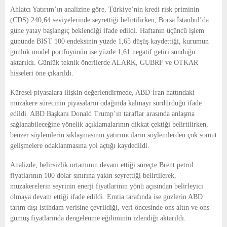
E
Ahlatcı Yatırım’ın analizine göre, Türkiye’nin kredi risk priminin
(CDS) 240,64 seviyelerinde seyrettiği belirtilirken, Borsa İstanbul’da
N
güne yatay başlangıç beklendiği ifade edildi. Haftanın üçüncü işlem
gününde BIST 100 endeksinin yüzde 1,65 düşüş kaydettiği, kurumun
günlük model portföyünün ise yüzde 1,61 negatif getiri sunduğu
U
aktarıldı. Günlük teknik önerilerde ALARK, GUBRF ve OTKAR
hisseleri öne çıkarıldı.
Küresel piyasalara ilişkin değerlendirmede, ABD-İran hattındaki
müzakere sürecinin piyasaların odağında kalmayı sürdürdüğü ifade
edildi. ABD Başkanı Donald Trump’ın taraflar arasında anlaşma
sağlanabileceğine yönelik açıklamalarının dikkat çektiği belirtilirken,
benzer söylemlerin sıklaşmasının yatırımcıların söylemlerden çok somut
gelişmelere odaklanmasına yol açtığı kaydedildi.
Analizde, belirsizlik ortamının devam ettiği süreçte Brent petrol
fiyatlarının 100 dolar sınırına yakın seyrettiği belirtilerek,
müzakerelerin seyrinin enerji fiyatlarının yönü açısından belirleyici
olmaya devam ettiği ifade edildi. Emtia tarafında ise gözlerin ABD
tarım dışı istihdam verisine çevrildiği, veri öncesinde ons altın ve ons
gümüş fiyatlarında dengelenme eğiliminin izlendiği aktarıldı.