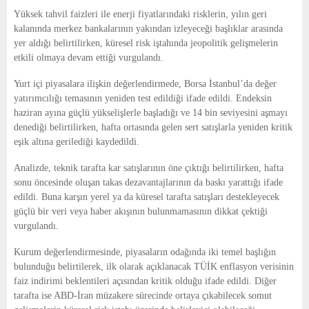
Yüksek tahvil faizleri ile enerji fiyatlarındaki risklerin, yılın geri
kalanında merkez bankalarının yakından izleyeceği başlıklar arasında
yer aldığı belirtilirken, küresel risk iştahında jeopolitik gelişmelerin
etkili olmaya devam ettiği vurgulandı.
Yurt içi piyasalara ilişkin değerlendirmede, Borsa İstanbul’da değer
yatırımcılığı temasının yeniden test edildiği ifade edildi. Endeksin
haziran ayına güçlü yükselişlerle başladığı ve 14 bin seviyesini aşmayı
denediği belirtilirken, hafta ortasında gelen sert satışlarla yeniden kritik
eşik altına gerilediği kaydedildi.
Analizde, teknik tarafta kar satışlarının öne çıktığı belirtilirken, hafta
sonu öncesinde oluşan takas dezavantajlarının da baskı yarattığı ifade
edildi. Buna karşın yerel ya da küresel tarafta satışları destekleyecek
güçlü bir veri veya haber akışının bulunmamasının dikkat çektiği
vurgulandı.
Kurum değerlendirmesinde, piyasaların odağında iki temel başlığın
bulunduğu belirtilerek, ilk olarak açıklanacak TÜİK enflasyon verisinin
faiz indirimi beklentileri açısından kritik olduğu ifade edildi. Diğer
tarafta ise ABD-İran müzakere sürecinde ortaya çıkabilecek somut