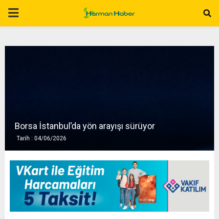
P
R
I
M
A
Borsa İstanbul’da yön arayışı sürüyor
Tarih : 04/06/2026
R
Y
M