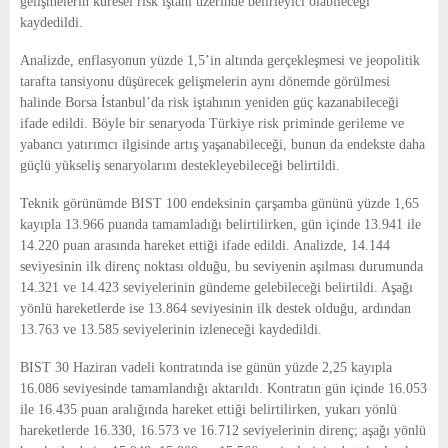
gelişmelerin küresel risk iştahı üzerinde belirleyici olabileceği
kaydedildi.
Analizde, enflasyonun yüzde 1,5’in altında gerçekleşmesi ve jeopolitik
tarafta tansiyonu düşürecek gelişmelerin aynı dönemde görülmesi
halinde Borsa İstanbul’da risk iştahının yeniden güç kazanabileceği
ifade edildi. Böyle bir senaryoda Türkiye risk priminde gerileme ve
yabancı yatırımcı ilgisinde artış yaşanabileceği, bunun da endekste daha
güçlü yükseliş senaryolarını destekleyebileceği belirtildi.
Teknik görünümde BIST 100 endeksinin çarşamba gününü yüzde 1,65
kayıpla 13.966 puanda tamamladığı belirtilirken, gün içinde 13.941 ile
14.220 puan arasında hareket ettiği ifade edildi. Analizde, 14.144
seviyesinin ilk direnç noktası olduğu, bu seviyenin aşılması durumunda
14.321 ve 14.423 seviyelerinin gündeme gelebileceği belirtildi. Aşağı
yönlü hareketlerde ise 13.864 seviyesinin ilk destek olduğu, ardından
13.763 ve 13.585 seviyelerinin izleneceği kaydedildi.
BIST 30 Haziran vadeli kontratında ise günün yüzde 2,25 kayıpla
16.086 seviyesinde tamamlandığı aktarıldı. Kontratın gün içinde 16.053
ile 16.435 puan aralığında hareket ettiği belirtilirken, yukarı yönlü
hareketlerde 16.330, 16.573 ve 16.712 seviyelerinin direnç; aşağı yönlü