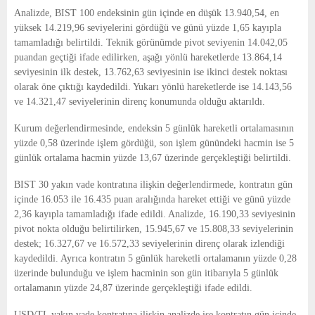
E
Analizde, BIST 100 endeksinin gün içinde en düşük 13.940,54, en
yüksek 14.219,96 seviyelerini gördüğü ve günü yüzde 1,65 kayıpla
N
tamamladığı belirtildi. Teknik görünümde pivot seviyenin 14.042,05
puandan geçtiği ifade edilirken, aşağı yönlü hareketlerde 13.864,14
seviyesinin ilk destek, 13.762,63 seviyesinin ise ikinci destek noktası
U
olarak öne çıktığı kaydedildi. Yukarı yönlü hareketlerde ise 14.143,56
ve 14.321,47 seviyelerinin direnç konumunda olduğu aktarıldı.
Kurum değerlendirmesinde, endeksin 5 günlük hareketli ortalamasının
yüzde 0,58 üzerinde işlem gördüğü, son işlem günündeki hacmin ise 5
günlük ortalama hacmin yüzde 13,67 üzerinde gerçekleştiği belirtildi.
BIST 30 yakın vade kontratına ilişkin değerlendirmede, kontratın gün
içinde 16.053 ile 16.435 puan aralığında hareket ettiği ve günü yüzde
2,36 kayıpla tamamladığı ifade edildi. Analizde, 16.190,33 seviyesinin
pivot nokta olduğu belirtilirken, 15.945,67 ve 15.808,33 seviyelerinin
destek; 16.327,67 ve 16.572,33 seviyelerinin direnç olarak izlendiği
kaydedildi. Ayrıca kontratın 5 günlük hareketli ortalamanın yüzde 0,28
üzerinde bulunduğu ve işlem hacminin son gün itibarıyla 5 günlük
ortalamanın yüzde 24,87 üzerinde gerçekleştiği ifade edildi.
USD/TL yakın vade kontratına ilişkin analizde ise kontratın gün içinde