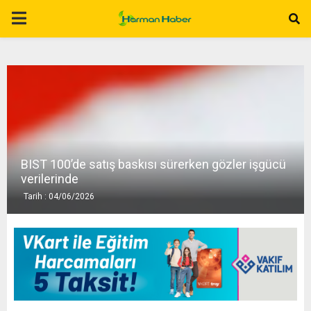
P
R
I
M
BIST 100’de satış baskısı sürerken gözler işgücü
A
verilerinde
Tarih : 04/06/2026
R
Y
M