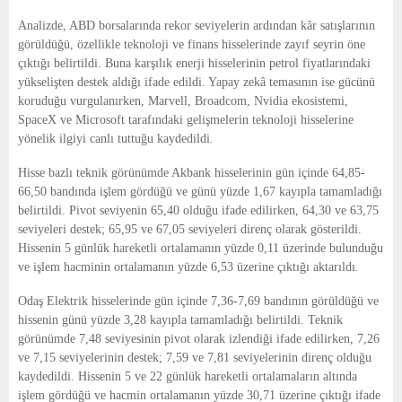
Analizde, ABD borsalarında rekor seviyelerin ardından kâr satışlarının
görüldüğü, özellikle teknoloji ve finans hisselerinde zayıf seyrin öne
çıktığı belirtildi. Buna karşılık enerji hisselerinin petrol fiyatlarındaki
yükselişten destek aldığı ifade edildi. Yapay zekâ temasının ise gücünü
koruduğu vurgulanırken, Marvell, Broadcom, Nvidia ekosistemi,
SpaceX ve Microsoft tarafındaki gelişmelerin teknoloji hisselerine
yönelik ilgiyi canlı tuttuğu kaydedildi.
Hisse bazlı teknik görünümde Akbank hisselerinin gün içinde 64,85-
66,50 bandında işlem gördüğü ve günü yüzde 1,67 kayıpla tamamladığı
belirtildi. Pivot seviyenin 65,40 olduğu ifade edilirken, 64,30 ve 63,75
seviyeleri destek; 65,95 ve 67,05 seviyeleri direnç olarak gösterildi.
Hissenin 5 günlük hareketli ortalamanın yüzde 0,11 üzerinde bulunduğu
ve işlem hacminin ortalamanın yüzde 6,53 üzerine çıktığı aktarıldı.
Odaş Elektrik hisselerinde gün içinde 7,36-7,69 bandının görüldüğü ve
hissenin günü yüzde 3,28 kayıpla tamamladığı belirtildi. Teknik
görünümde 7,48 seviyesinin pivot olarak izlendiği ifade edilirken, 7,26
ve 7,15 seviyelerinin destek; 7,59 ve 7,81 seviyelerinin direnç olduğu
kaydedildi. Hissenin 5 ve 22 günlük hareketli ortalamaların altında
işlem gördüğü ve hacmin ortalamanın yüzde 30,71 üzerine çıktığı ifade