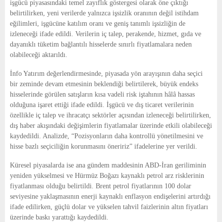
işgücü piyasasındaki temel zayıflık göstergesi olarak öne çıktığı
belirtilirken, yeni verilerde yalnızca işsizlik oranının değil istihdam
eğilimleri, işgücüne katılım oranı ve geniş tanımlı işsizliğin de
izleneceği ifade edildi. Verilerin iç talep, perakende, hizmet, gıda ve
dayanıklı tüketim bağlantılı hisselerde sınırlı fiyatlamalara neden
olabileceği aktarıldı.
İnfo Yatırım değerlendirmesinde, piyasada yön arayışının daha seçici
bir zeminde devam etmesinin beklendiği belirtilerek, büyük endeks
hisselerinde görülen satışların kısa vadeli risk iştahının hâlâ hassas
olduğuna işaret ettiği ifade edildi. İşgücü ve dış ticaret verilerinin
özellikle iç talep ve ihracatçı sektörler açısından izleneceği belirtilirken,
dış haber akışındaki değişimlerin fiyatlamalar üzerinde etkili olabileceği
kaydedildi. Analizde, “Pozisyonların daha kontrollü yönetilmesini ve
hisse bazlı seçiciliğin korunmasını öneririz” ifadelerine yer verildi.
Küresel piyasalarda ise ana gündem maddesinin ABD-İran geriliminin
yeniden yükselmesi ve Hürmüz Boğazı kaynaklı petrol arz risklerinin
fiyatlanması olduğu belirtildi. Brent petrol fiyatlarının 100 dolar
seviyesine yaklaşmasının enerji kaynaklı enflasyon endişelerini artırdığı
ifade edilirken, güçlü dolar ve yükselen tahvil faizlerinin altın fiyatları
üzerinde baskı yarattığı kaydedildi.