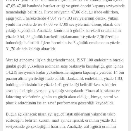
47,05-47,08 bandında hareket ettiği ve günü önceki kapanış seviyesinde
tamamladığı belirtildi. Pivot seviyenin 47,06 olduğu ifade edilirken,
aşağı yönlü hareketlerde 47,04 ve 47,03 seviyelerinin destek, yukarı
yönlü hareketlerde ise 47,08 ve 47,09 seviyelerinin direnç olarak öne
çıktığı kaydedildi. Analizde, kontratın 5 günlük hareketli ortalamanın
yüzde 0,54, 22 günlük hareketli ortalamanın ise yüzde 2,36 üzerinde
bulunduğu belirtildi. İşlem hacminin ise 5 günlük ortalamanın yüzde
31,70 altında kaldığı aktarıldı.
Yurt içi gündeme ilişkin değerlendirmede, BIST 100 endeksinin önceki
günkü güçlü yükselişin ardından satış baskısıyla karşılaştığı, gün içinde
14.219 seviyesine kadar yükselmesine rağmen kapanışta yeniden 14 bin
puanın altına gerilediği ifade edildi. Bankacılık endeksinin yüzde 1,83,
holding endeksinin ise yüzde 1,41 gerilediği belirtilirken, sektörler
arasında belirgin ayrışma yaşandığı vurgulandı. Finansal kiralama ve
faktoring sektörünün günün en güçlü alanı olduğu, kimya, petrol ve
plastik sektörünün ise en zayıf performansı gösterdiği kaydedildi.
Bugün açıklanacak nisan ayı işgücü istatistiklerinin yakından takip
edileceğini belirten kurum, mart ayında işsizlik oranının yüzde 8,1
seviyesinde gerçekleştiğini hatırlattı. Analizde, atıl işgücü oranının