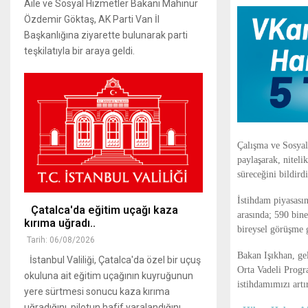
Aile ve Sosyal Hizmetler Bakanı Mahinur
Özdemir Göktaş, AK Parti Van İl
Başkanlığına ziyarette bulunarak parti
teşkilatıyla bir araya geldi.
Çalışma ve Sosyal
paylaşarak, niteli
süreceğini bildirdi
İstihdam piyasasın
Çatalca'da eğitim uçağı kaza
arasında; 590 bine
kırıma uğradı..
bireysel görüşme g
Tarih: 06/08/2026
Bakan Işıkhan, ge
İstanbul Valiliği, Çatalca'da özel bir uçuş
Orta Vadeli Progr
okuluna ait eğitim uçağının kuyruğunun
istihdamımızı art
yere sürtmesi sonucu kaza kırıma
uğradığını, pilotun hafif yaralandığını