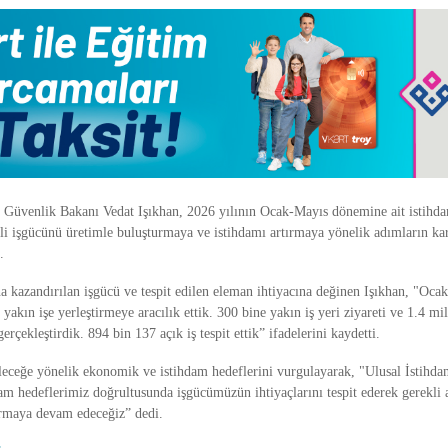
 Güvenlik Bakanı Vedat Işıkhan, 2026 yılının Ocak-Mayıs dönemine ait istihda
kli işgücünü üretimle buluşturmaya ve istihdamı artırmaya yönelik adımların kar
.
a kazandırılan işgücü ve tespit edilen eleman ihtiyacına değinen Işıkhan, "Oca
 yakın işe yerleştirmeye aracılık ettik. 300 bine yakın iş yeri ziyareti ve 1.4 m
erçekleştirdik. 894 bin 137 açık iş tespit ettik” ifadelerini kaydetti.
leceğe yönelik ekonomik ve istihdam hedeflerini vurgulayarak, "Ulusal İstihda
am hedeflerimiz doğrultusunda işgücümüzün ihtiyaçlarını tespit ederek gerekli 
ırmaya devam edeceğiz” dedi.