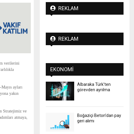
REKLAM
REKLAM
m verilerini
EKONOMI
arlılıkla
Albaraka Türk'ten
k-Mayıs ayları
görevden ayrılma
ilyona yakın
m Stratejimiz ve
Boğaziçi Beton’dan pay
adımları atmaya,
geri alımı