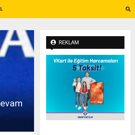
EL
REKLAM
 devam