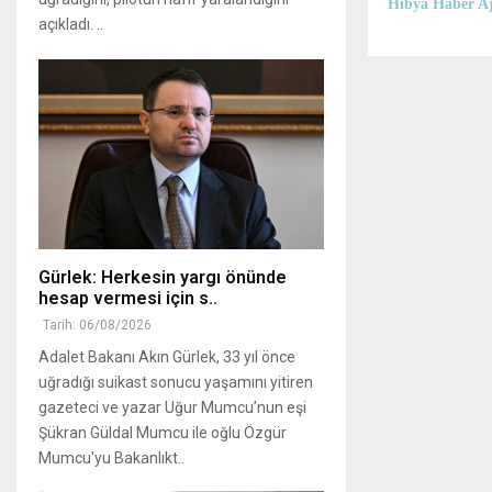
Hibya Haber Aj
açıkladı. ..
Gürlek: Herkesin yargı önünde
hesap vermesi için s..
Tarih: 06/08/2026
Adalet Bakanı Akın Gürlek, 33 yıl önce
uğradığı suikast sonucu yaşamını yitiren
gazeteci ve yazar Uğur Mumcu’nun eşi
Şükran Güldal Mumcu ile oğlu Özgür
Mumcu'yu Bakanlıkt..