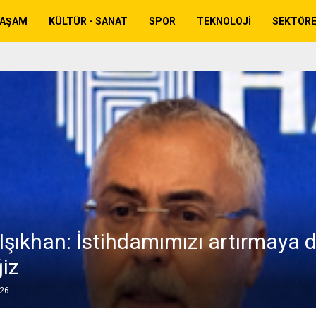
YAŞAM
KÜLTÜR - SANAT
SPOR
TEKNOLOJI
SEKTÖR
Işıkhan: İstihdamımızı artırmaya
iz
026