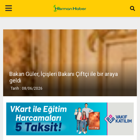
P
R
I
M
Bakan Güler, İçişleri Bakanı Çiftçi ile bir araya
A
geldi
Tarih : 08/06/2026
R
Y
M